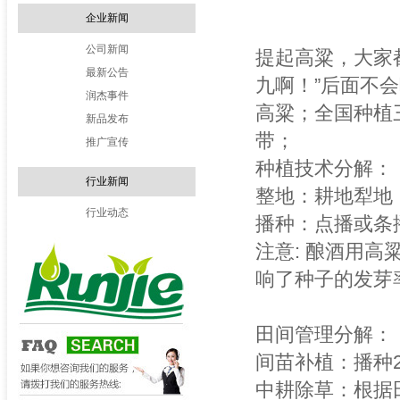
企业新闻
公司新闻
提起高粱，大家
最新公告
九啊！”后面不
润杰事件
高粱；全国种植
新品发布
带；
推广宣传
种植技术分解：
行业新闻
整地：耕地犁地
行业动态
播种：点播或条
注意: 酿酒用
响了种子的发芽
田间管理分解：
间苗补植：播种
中耕除草：根据