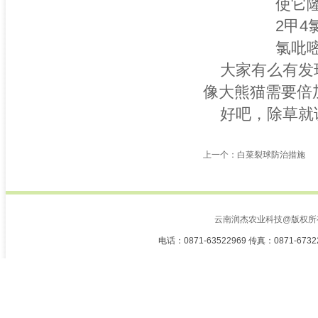
使它
2甲4氯（
氯吡嘧磺隆
大家有么有发现
像大熊猫需要倍
好吧，除草就讲
上一个：白菜裂球防治措施
云南润杰农业科技@版权所
电话：0871-63522969 传真：0871-