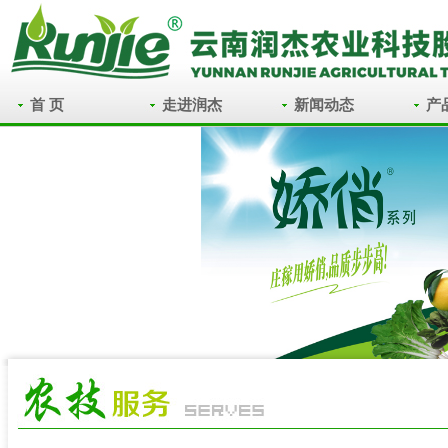
首 页
走进润杰
新闻动态
产