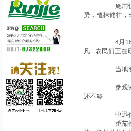
施用伏线宝的
势，植株健壮，
4月16日 
凡 农民们正在研
当地客户唐家
参观完了，农
还不够
中迅伏线宝
番茄长势良好