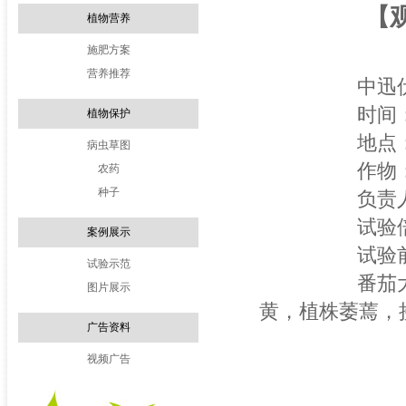
【
植物营养
施肥方案
营养推荐
中迅伏线宝
时间：201
植物保护
地点：弥
病虫草图
作物：
农药
种子
负责人：苏
试验倍数：1
案例展示
试验前调
试验示范
番茄大棚中随
图片展示
黄，植株萎蔫，
广告资料
视频广告