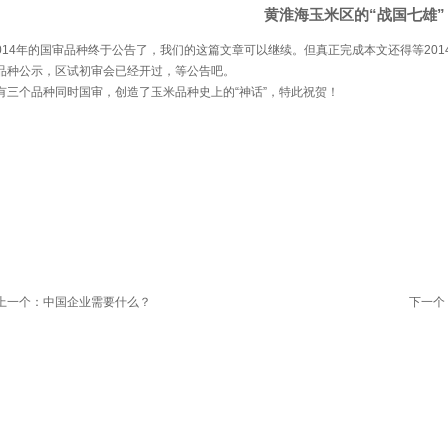
黄淮海玉米区的“战国七雄”
014年的国审品种终于公告了，我们的这篇文章可以继续。但真正完成本文还得等201
品种公示，区试初审会已经开过，等公告吧。
有三个品种同时国审，创造了玉米品种史上的“神话”，特此祝贺！
上一个：中国企业需要什么？
下一个