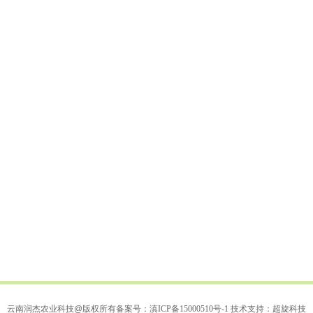
云南润杰农业科技@版权所有备案号：滇
ICP备15000510号-1
技术支持：
超旋科技