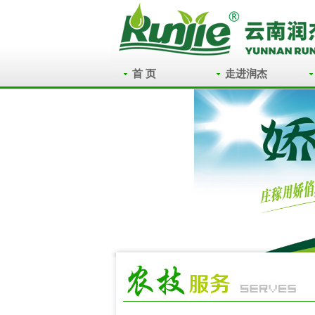
首 页
走进润杰